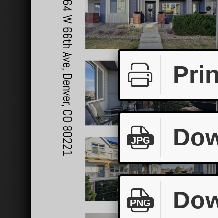
Prin
Dow
JPG
Dow
PNG