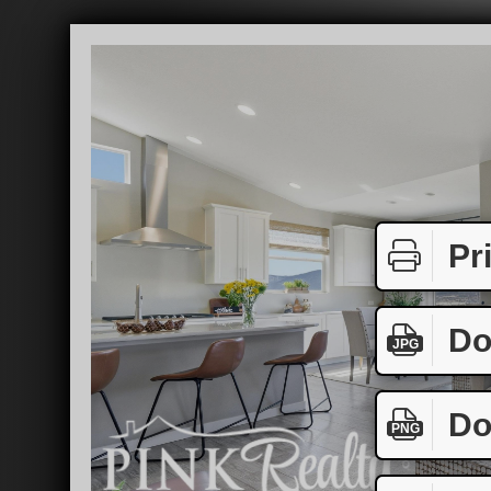
Pr
Do
JPG
Do
PNG