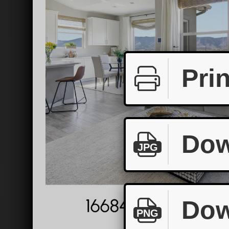
Prin
Dow
JPG
Dow
PNG