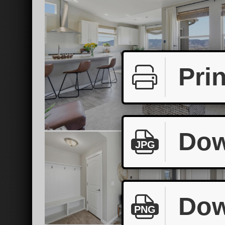
Prin
Dow
JPG
Dow
PNG