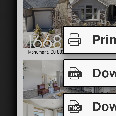
Prin
Dow
JPG
Dow
PNG