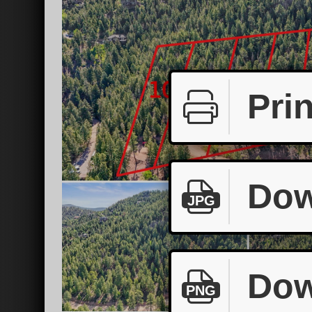
Prin
Dow
JPG
Dow
PNG