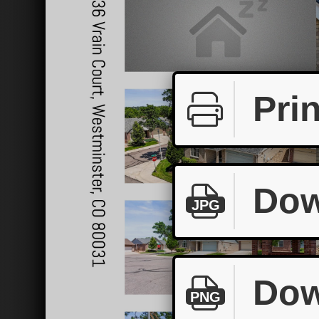
Prin
Dow
JPG
Dow
PNG