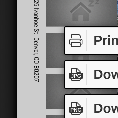
Prin
Dow
JPG
Dow
PNG