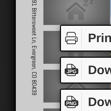
Prin
Dow
JPG
Dow
PNG