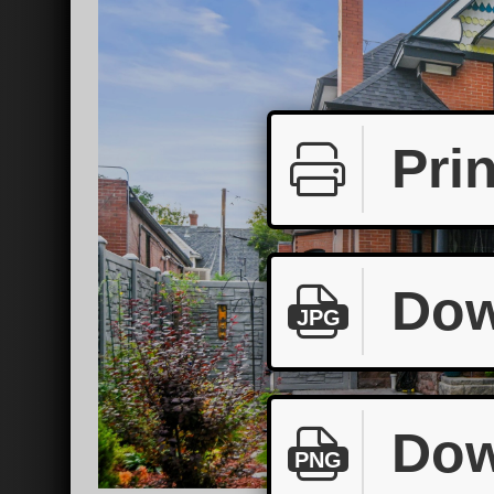
Prin
Dow
JPG
Dow
PNG